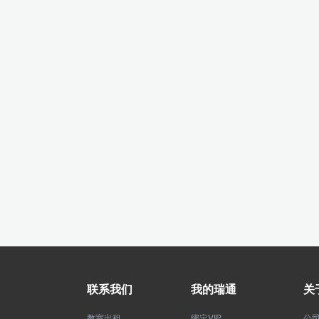
联系我们
我的瑞通
关
教室出租
绑定VIP
公