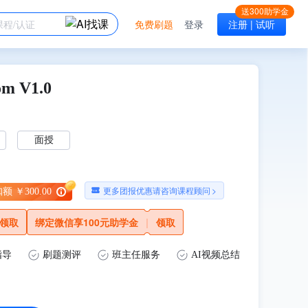
免费刷题
登录
注册 | 试听
m V1.0
面授
更多团报优惠请咨询课程顾问
>
 ￥300.00
领取
绑定微信享100元助学金
|
领取
指导
刷题测评
班主任服务
AI视频总结