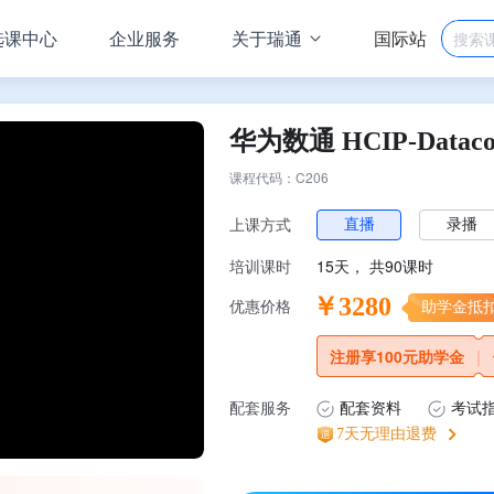
选课中心
企业服务
关于瑞通
国际站
华为数通 HCIP-Dataco
课程代码：C206
直播
录播
上课方式
15天，
共
90课时
培训课时
￥3280
优惠价格
助学金抵扣额
注册享100元助学金
|
配套服务
配套资料
考试
7天无理由退费