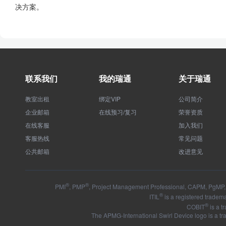
决方案。
联系我们
我的瑞通
关于瑞通
教室出租
绑定VIP
公司简介
企业邮箱
在线预习/复习
荣誉资质
在线客服
加入我们
客服热线
常见问题
公共邮箱
改进意见
®
®
PMI
, PMP
, Project Management Professional, CAPM, PgMP, 
®
ITIL
is a registered tradema
®
COBIT
is a t
The APMG-International Swirl Device logo is a t