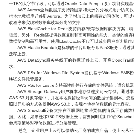
十TB的大字节字段，可以通过Oracle Data Pump（泵）功能
AWS Aurora
全局数据库支持跨国家和大洲的分布式用户访问数
把本地数据库迁移到Aurora。为了增加云上的极致访问体验，可
改程序来实现对数据库读写分离的支持。
AWS ElastiCache for Redis
支持内存/缓存数据库解决方案，
场景。另外，Redis还提供数据复制和高可用性的能力。类似的缓存数
数据复制和高可用性。使用ElastiCache不仅可以减少用户查询
AWS Elastic Beantalk
是标准的平台即服务即PaaS服务，通
迁移上云。
AWS DataSync
服务将线下的数据迁移上云。开启CloudTr
求。
AWS FSx for Windows File System
提供基于Windows SMB
NAS文件托管服务。
AWS FSx for Lustre
支持高性能并行存储的文件系统，适合机器
AWS Storage Gateway
用户将本地存储连接到云存储。通过本地安装
AWS S3 对象存储中，并在本地保留经常访问的数据子集副本。
照以异步的方式备份到AWS S3上，实现本地存储数据的异地容灾。
AWS Snowball
设备支持在互联网链接带宽低的情况下存储数据上云
据。因此，如果迁移750 TB数据上云，需要同时启用10台Snowba
命周期策略对存储数据进行分层管理。
总之，企业用户上云可以借助云厂商的成熟产品，使上云从不