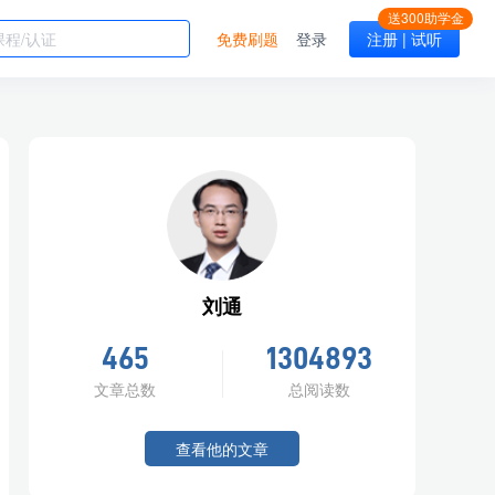
免费刷题
登录
注册 | 试听
刘通
465
1304893
文章总数
总阅读数
查看他的文章