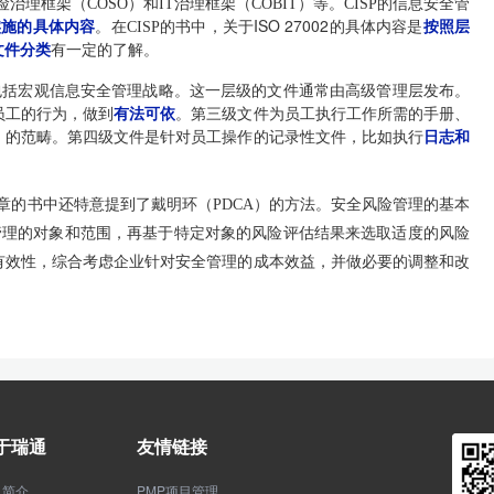
理框架（COSO）和IT治理框架（COBIT）等。CISP的信息安全管
ISO 27002
的具体内容是
实施的具体内容
。在CISP的书中，关于
按照层
文件分类
有一定的了解。
包括宏观信息安全管理战略。这一层级的文件通常由高级管理层发布。
员工的行为，做到
有法可依
。第三级文件为员工执行工作所需的手册、
）
的范畴。第四级文件是针对员工操作的记录性文件，比如执行
日志和
的书中还特意提到了戴明环（PDCA）的方法。安全风险管理的基本
管理的对象和范围，再基于特定对象的风险评估结果来选取适度的风险
有效性，综合考虑企业针对安全管理的成本效益，并做必要的调整和改
于瑞通
友情链接
司简介
PMP项目管理