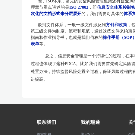
除了ISO体系，常见的安全风险管理框架还有企业风险治
理章节重点讲述的是
ISO 27002
，即
信息安全体系控制
次化的文档形式来分层展开
的，我们需要对具体的
体系
谈到文件体系，一般一级文件涉及到
方针和政策
，
第二级文件为制度、流程和规范，通过这些文件来约束
指南和作业指导书，也就是我们俗称的
操作手册（SOP
表单
等。
总之，信息安全管理是一个持续性的过程，在本章
过程也体现了这种PDCA。比如我们需要首先确定风险
处置办法，持续监督风险处置全过程，保证风险过程的
进提高。
联系我们
我的瑞通
关
教室出租
绑定VIP
公