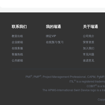
联系我们
我的瑞通
关于瑞通
教室出租
绑定VIP
公司简介
企业邮箱
在线预习/复习
荣誉资质
在线客服
加入我们
客服热线
常见问题
公共邮箱
改进意见
®
®
PMI
, PMP
, Project Management Professional, CAPM, PgMP, 
®
ITIL
is a registered tradema
®
COBIT
is a t
The APMG-International Swirl Device logo is a t
Copyr