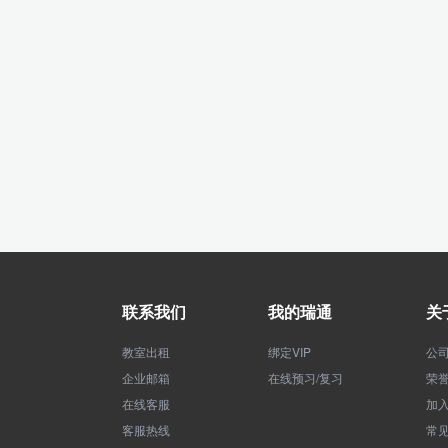
联系我们
我的瑞通
关
教室出租
绑定VIP
公
企业邮箱
在线预习/复习
荣
在线客服
加
客服热线
常