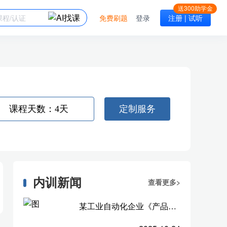
免费刷题
登录
注册 | 试听
课程天数：4天
定制服务
内训新闻
查看更多>
某工业自动化企业《产品管理实战工作坊》标杆案例