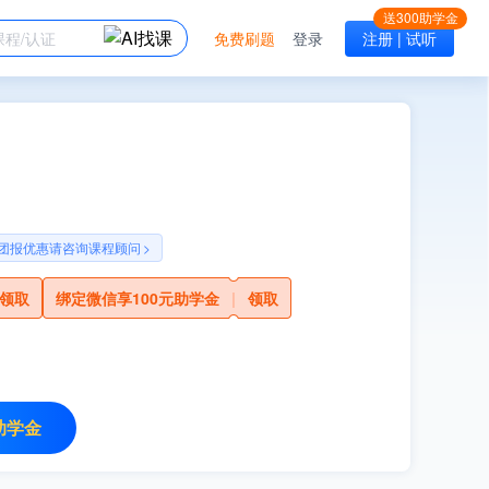
免费刷题
登录
注册 | 试听
团报优惠请咨询课程顾问
>
领取
绑定微信享100元助学金
|
领取
助学金