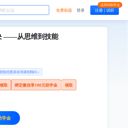
免费刷题
登录
注册 | 试听
 ——从思维到技能
团报优惠请咨询课程顾问
>
领取
绑定微信享100元助学金
|
领取
助学金