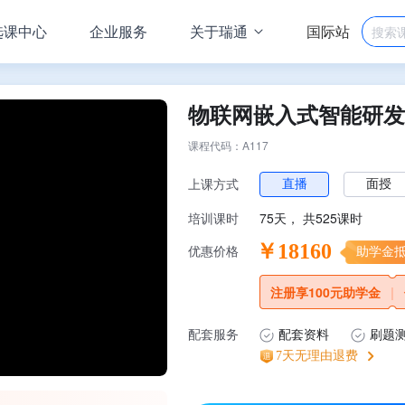
选课中心
企业服务
关于瑞通
国际站
物联网嵌入式智能研发
课程代码：A117
直播
面授
上课方式
75天，
共
525课时
培训课时
￥18160
优惠价格
助学金抵扣
注册享100元助学金
|
配套服务
配套资料
刷题
7天无理由退费