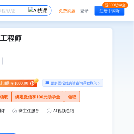
免费刷题
登录
注册 | 试听
工程师
更多团报优惠请咨询课程顾问
>
额 ￥1000.00
领取
绑定微信享100元助学金
|
领取
测评
班主任服务
AI视频总结