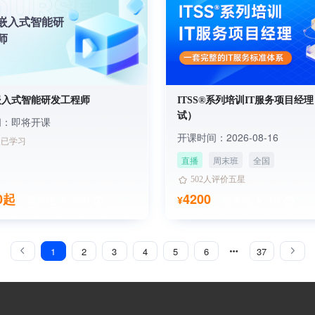
嵌入式智能研
师
嵌入式智能研发工程师
ITSS®系列培训IT服务项目经
试）
间：即将开课
开课时间：2026-08-16
2人已学习
直播
周末班
全国
1991人已学习
502人评价五星
1991人已学习
0起
4200
¥
最高抵 ￥1000
最高抵 ￥300
502人评价五星
1
2
3
4
5
6
37