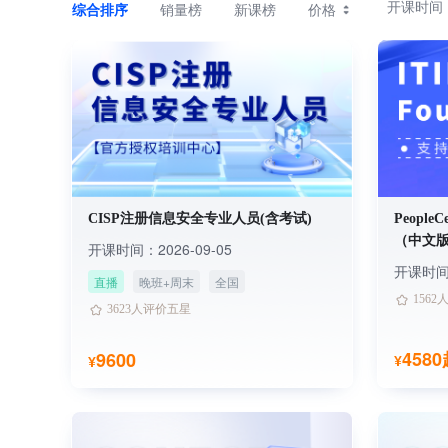
开课时间
综合排序
销量榜
新课榜
价格
CISP注册信息安全专业人员(含考试)
PeopleC
（中文
开课时间：2026-09-05
开课时
直播
晚班+周末
全国
709
17450人已学习
156
3623人评价五星
709
17450人已学习
156
3623人评价五星
458
9600
¥
¥