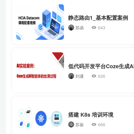
静态路由1_基本配置案例
苏函
643
刘通
626
搭建 K8s 培训环境
苏振
666