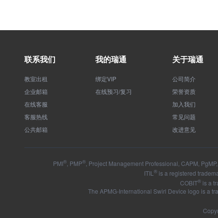
联系我们
我的瑞通
关于瑞通
教室出租
绑定VIP
公司简介
企业邮箱
在线预习/复习
荣誉资质
在线客服
加入我们
客服热线
常见问题
公共邮箱
改进意见
®
®
PMI
, PMP
, Project Management Professional, CAPM, PgMP, 
®
ITIL
is a registered tradema
®
COBIT
is a t
The APMG-International Swirl Device logo is a t
Copyr